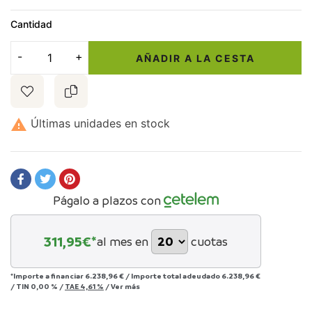
Cantidad
AÑADIR A LA CESTA

Últimas unidades en stock
Págalo a plazos con
311,95
€*
al mes en
cuotas
*Importe a financiar
6.238,96 €
/
Importe total adeudado
6.238,96 €
/
TIN
0,00 %
/
TAE
4,61 %
/
Ver más