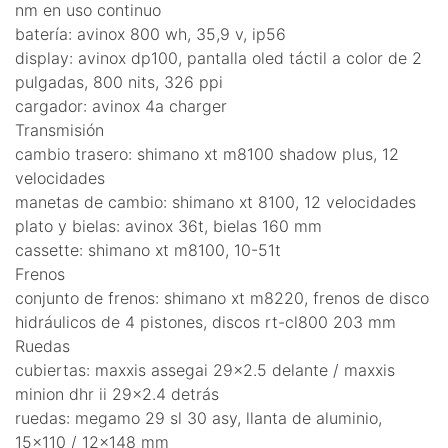
nm en uso continuo
batería: avinox 800 wh, 35,9 v, ip56
display: avinox dp100, pantalla oled táctil a color de 2
pulgadas, 800 nits, 326 ppi
cargador: avinox 4a charger
Transmisión
cambio trasero: shimano xt m8100 shadow plus, 12
velocidades
manetas de cambio: shimano xt 8100, 12 velocidades
plato y bielas: avinox 36t, bielas 160 mm
cassette: shimano xt m8100, 10-51t
Frenos
conjunto de frenos: shimano xt m8220, frenos de disco
hidráulicos de 4 pistones, discos rt-cl800 203 mm
Ruedas
cubiertas: maxxis assegai 29x2.5 delante / maxxis
minion dhr ii 29x2.4 detrás
ruedas: megamo 29 sl 30 asy, llanta de aluminio,
15x110 / 12x148 mm