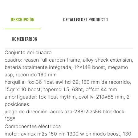
Descripción
Detalles del producto
Comentarios
Conjunto del cuadro
cuadro: reason full carbon frame, alloy shock extension,
batería totalmente integrada, 12x148 boost, megamo
asp, recorrido 160 mm
horquilla: fox 36 float awl hd 29, 160 mm de recorrido,
15qr x110 boost, tapered 1.5, 68ht, offset 44 mm
amortiguador: fox float rhythm, evol lv, 210x55 mm, 2
posiciones
juego de dirección: acros aza-288r2 zs56 blocklock
135º
Componentes eléctricos
motor: avinox m2s 150 nm 1300 w en modo boost, 130