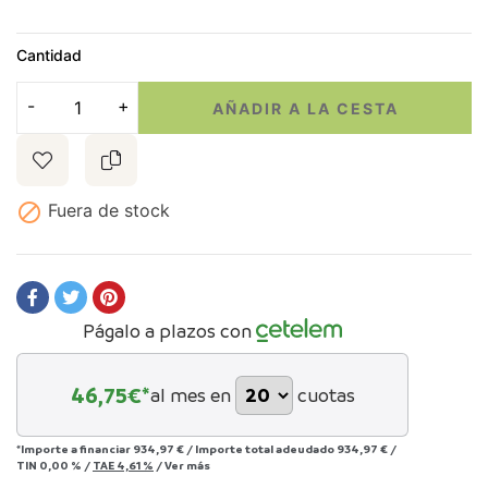
Cantidad
AÑADIR A LA CESTA

Fuera de stock
Págalo a plazos con
46,75
€*
al mes en
cuotas
*Importe a financiar
934,97 €
/
Importe total adeudado
934,97 €
/
TIN
0,00 %
/
TAE
4,61 %
/
Ver más