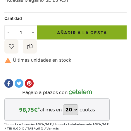
· Ruedas Megamo SL 25 ASY
Cantidad
AÑADIR A LA CESTA

Últimas unidades en stock
Págalo a plazos con
98,75
€*
al mes en
cuotas
*Importe a financiar
1.974,96 €
/
Importe total adeudado
1.974,96 €
/
TIN
0,00 %
/
TAE
4,61 %
/
Ver más