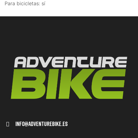
Para bicicletas: sí
Info@adventurebike.es